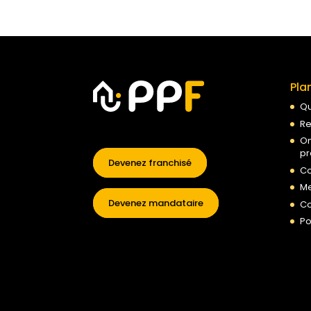
Pla
Qu
Re
On
pr
Devenez franchisé
Co
Me
Devenez mandataire
Co
Po