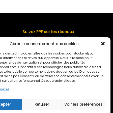
Suivez PPF sur les réseaux
Gérer le consentement aux cookies
ons des technologies telles que les cookies pour stocker et/ou
 informations relatives aux appareils. Nous le faisons pour
’expérience de navigation et pour afficher des publicités
Vous aimez notre franchise ?
nnalisées. Consentir à ces technologies nous autorisera à traiter
Votez pour
PPF
s telles que le comportement de navigation ou les ID uniques sur
 fait de ne pas consentir ou de retirer son consentement peut avoir un
if sur certaines fonctonnalités et caractéristiques.
ervices
cepter
Refuser
Voir les préférences