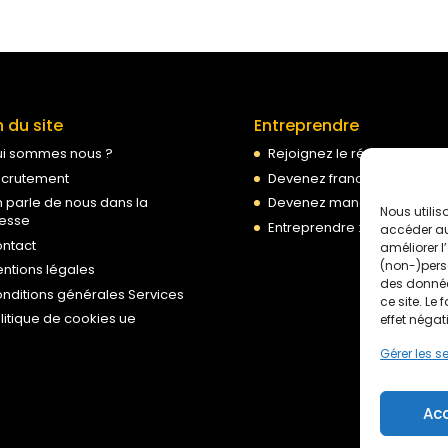
n du site
Entreprendre
i sommes nous ?
Rejoignez le réseau PPF
crutement
Devenez franchisé
 parle de nous dans la
Devenez mandataire PPF
Nous utilis
esse
Entreprendre : nos conseils
accéder aux
ntact
améliorer l
(non-)perso
ntions légales
des donnée
nditions générales Services
ce site. Le
litique de cookies ue
effet négat
Gérer les s
Ac