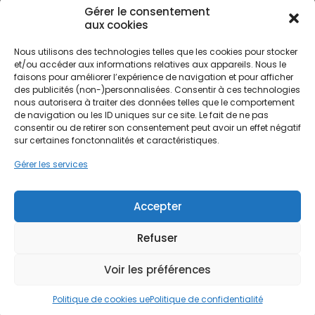
Gérer le consentement
aux cookies
Nous utilisons des technologies telles que les cookies pour stocker
et/ou accéder aux informations relatives aux appareils. Nous le
faisons pour améliorer l’expérience de navigation et pour afficher
des publicités (non-)personnalisées. Consentir à ces technologies
nous autorisera à traiter des données telles que le comportement
Vous aimez notre
de navigation ou les ID uniques sur ce site. Le fait de ne pas
franchise ?
consentir ou de retirer son consentement peut avoir un effet négatif
Votez pour
PPF
sur certaines fonctonnalités et caractéristiques.
Gérer les services
Accepter
Refuser
Voir les préférences
PPF, Préservation du Patrimoine Français | 99 Rue du
Moulin des Landes, 44980 Sainte-Luce-sur-Loire | PPF©
Politique de cookies ue
Politique de confidentialité
2026