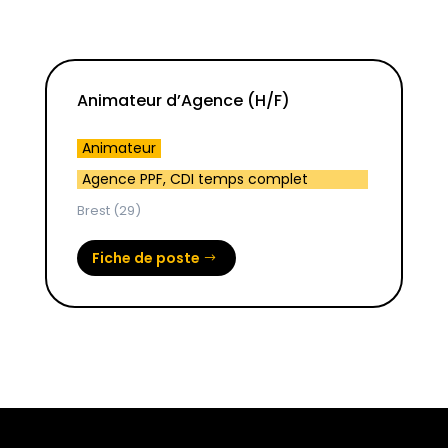
Animateur d’Agence (H/F)
Animateur
Agence PPF
,
CDI temps complet
Brest (29)
Fiche de poste
$